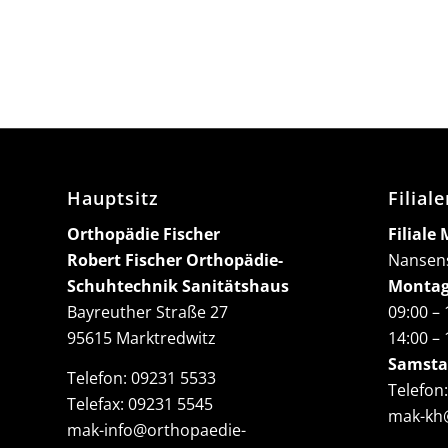
Hauptsitz
Filial
Orthopädie Fischer
Filiale
Robert Fischer Orthopädie-
Nansens
Schuhtechnik Sanitätshaus
Montag-
Bayreuther Straße 27
09:00 –
95615 Marktredwitz
14:00 –
Samsta
Telefon:
09231 5533
Telefon
Telefax: 09231 5545
mak-kh@
mak-info@orthopaedie-