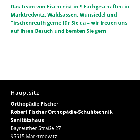
Das Team von Fischer ist in 9 Fachgeschäften in
Marktredwitz, Waldsassen, Wunsiedel und
Tirschenreuth gerne für Sie da – wir freuen uns
auf Ihren Besuch und beraten Sie gern.
Hauptsitz
Orthopädie Fischer
Robert Fischer Orthopädie-Schuhtechnik
Sanitätshaus
Bayreuther Straße 27
95615 Marktredwitz